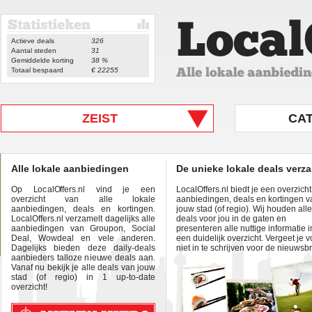
Actieve deals
326
Aantal steden
31
Gemiddelde korting
38 %
Totaal bespaard
€ 22255
ZEIST
CA
Alle lokale aanbiedingen
De unieke lokale deals verz
Op LocalOffers.nl vind je een
LocalOffers.nl biedt je een overzich
overzicht van alle lokale
aanbiedingen, deals en kortingen v
aanbiedingen, deals en kortingen.
jouw stad (of regio). Wij houden alle
LocalOffers.nl verzamelt dagelijks alle
deals voor jou in de gaten en
aanbiedingen van Groupon, Social
presenteren alle nuttige informatie i
Deal, Wowdeal en vele anderen.
een duidelijk overzicht. Vergeet je v
Dagelijks bieden deze daily-deals
niet in te schrijven voor de nieuwsbr
aanbieders talloze nieuwe deals aan.
Vanaf nu bekijk je alle deals van jouw
stad (of regio) in 1 up-to-date
overzicht!